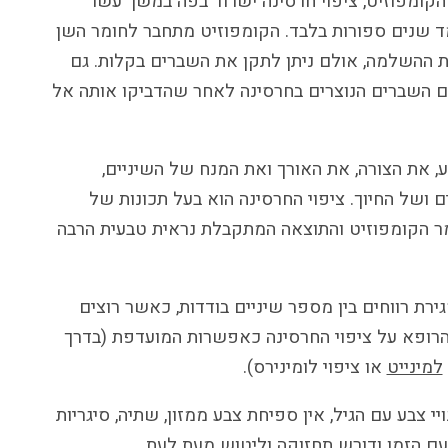
 הקומפוזיט, ציפוי חרסינה ישרוד בפה במשך עשר
עמד שנים ספורות בלבד. הקומפוזיט מתחבר לחומר השן
ות ההשלמה, אולם ניתן לתקן את השברים בקלות. גם
ם השברים הנוצרים בחרסינה לאחר שהדביקו אותה אל
את הצורה, את האורך ואת המנח של השיניים,
ושל החיוך. ציפוי החרסינה הוא בעל תכונות של
מר הקומפוזיט והתוצאה המתקבלת נראית טבעית הרבה
ירת רווחים בין מספר שיניים בודדות, כאשר רוצים
 הרופא על ציפוי החרסינה כאפשרות המועדפת (בדרך
למינייט
או ציפוי לומינירס).
יי צבע עם הגיל, אין ספיחת צבע ממזון, שתיה, סיגריות
עם הזמן ודורש תחזוקה וליטוש מעת לעת.