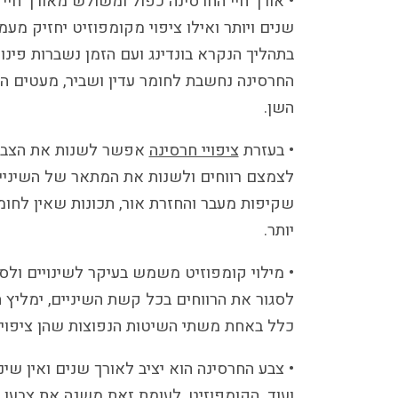
• אורך חיי החרסינה כפול ומשולש מאורך חיי
שנים ויותר ואילו ציפוי מקומפוזיט יחזיק מ
בתהליך הנקרא בונדינג ועם הזמן נשברות פינ
החרסינה נחשבת לחומר עדין ושביר, מעטים ה
השן.
• בעזרת
ציפויי חרסינה
אפשר לשנות את הצבע, 
לצמצם רווחים ולשנות את המתאר של השיניים 
שקיפות מעבר והחזרת אור, תכונות שאין לחו
יותר.
• מילוי קומפוזיט משמש בעיקר לשינויים ולסג
לסגור את הרווחים בכל קשת השיניים, ימליץ
כלל באחת משתי השיטות הנפוצות שהן ציפוי
• צבע החרסינה הוא יציב לאורך שנים ואין שינו
ועוד. הקומפוזיט, לעומת זאת משנה את צבעו 