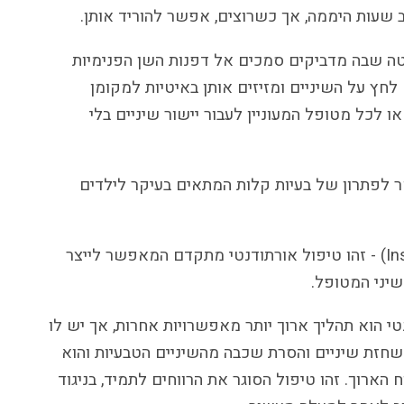
 שעות היממה, אך כשרוצים, אפשר להוריד אותן.
יטה שבה מדביקים סמכים אל דפנות השן הפנימיות
חץ על השיניים ומזיזים אותן באיטיות למקומן
 לכל מטופל המעוניין לעבור יישור שיניים בלי
קר לפתרון של בעיות קלות המתאים בעיקר לילדים
• סמכים המותאמים אישית (אינסיגניה, Insignia) - זהו טיפול אורתודנטי מתקדם המאפשר לייצר
יני המטופל.
י הוא תהליך ארוך יותר מאפשרויות אחרות, אך יש לו
ש השחזת שיניים והסרת שכבה מהשיניים הטבעיות והוא
 הארוך. זהו טיפול הסוגר את הרווחים לתמיד, בניגוד