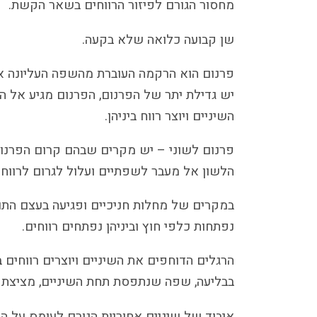
מחסור הגורם לפיזור הרווחים בשאר הקשת.
שן קבועה כלואה שלא בקעה.
פרנום הוא הרקמה העוברת מהשפה העליונה א
יש גדילת יתר של הפרנום, הפרנום מגיע אל ה
השיניים ויוצר רווח ביניהן.
פרנום לשוני – יש מקרים שבהם קרום הפרנום
הלשון אל מעבר לשפתיים ועלול לגרום לרווח 
במקרים של מחלות חניכיים ופגיעה בעצם התומכ
נפתחות כלפי חוץ וביניהן נפתחים רווחים.
הרגלים הדוחפים את השיניים ויוצרים רווחים ב
בבליעה, שפה שנתפסת תחת השיניים, מציצת א
איבוד של שיניים אחוריות הגורם לעומס על ה